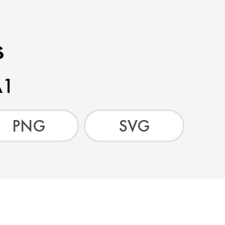
s
A1
PNG
SVG