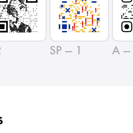
2
SP — 1
A —
s