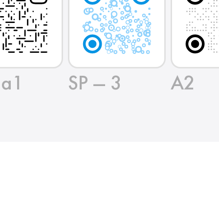
 a1
SP — 3
A2